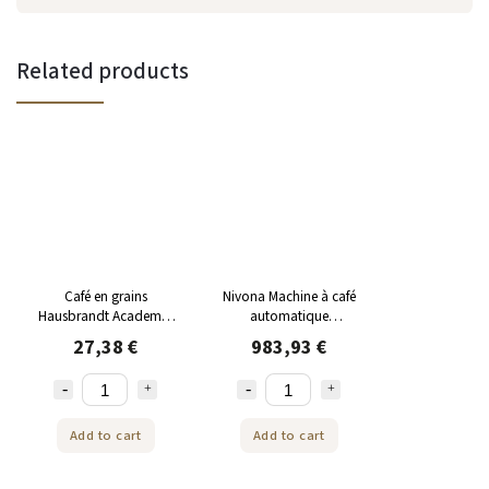
Related products
Café en grains
Nivona Machine à café
Hausbrandt Academia
automatique
1kg
CafeRomatica NICR 799
27,38 €
983,93 €
Acier/Chrome
Add to cart
Add to cart