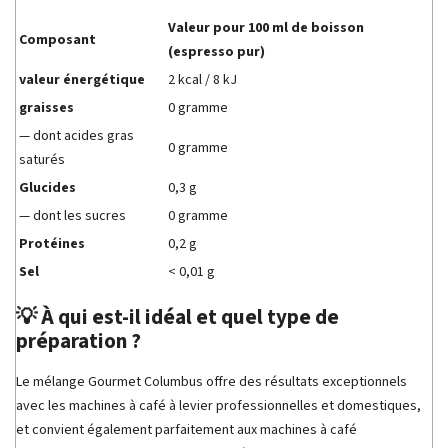
Valeur pour 100 ml de boisson
Composant
(espresso pur)
valeur énergétique
2 kcal / 8 kJ
graisses
0 gramme
— dont acides gras
0 gramme
saturés
Glucides
0,3 g
— dont les sucres
0 gramme
Protéines
0,2 g
Sel
< 0,01 g
💡 À qui est-il idéal et quel type de
préparation ?
Le mélange Gourmet Columbus offre des résultats exceptionnels
avec les machines à café à levier professionnelles et domestiques,
et convient également parfaitement aux machines à café