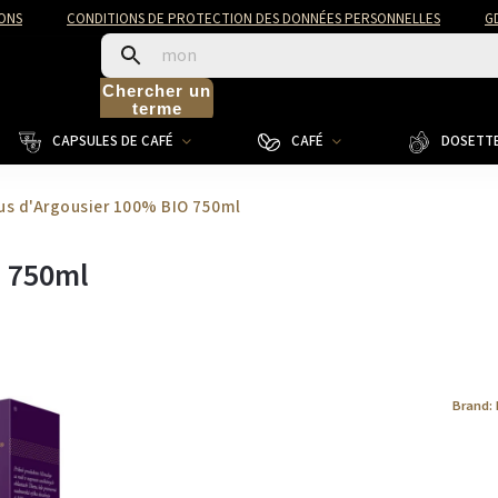
ONS
CONDITIONS DE PROTECTION DES DONNÉES PERSONNELLES
G
Chercher un
terme
CAPSULES DE CAFÉ
CAFÉ
DOSETTE
us d'Argousier 100% BIO 750ml
O 750ml
Brand: