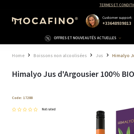
TERMES ET CONDITI
Customer support:
+33648939813
OFFRES ET NOUVEAUTÉS ACTUELLES
Home
Boissons non alcoolisées
Jus
Himalyo J
/
/
/
Himalyo Jus d'Argousier 100% BI
Code:
17288
Not rated