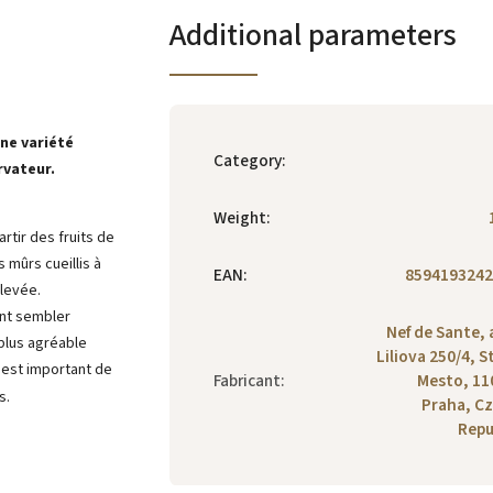
Additional parameters
une variété
Category
:
rvateur.
Weight
:
rtir des fruits de
s mûrs cueillis à
EAN
:
8594193242
levée.
ent sembler
Nef de Sante, a
 plus agréable
Liliova 250/4, S
l est important de
Fabricant
:
Mesto, 11
s.
Praha, C
Repu