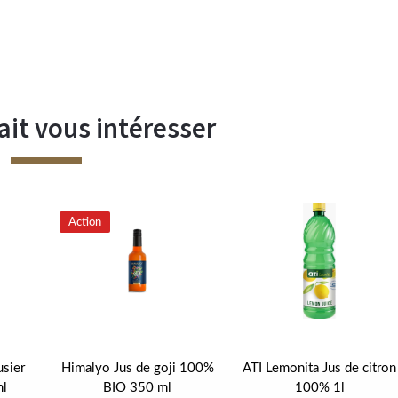
ait vous intéresser
Action
usier
Himalyo Jus de goji 100%
ATI Lemonita Jus de citron
l
BIO 350 ml
100% 1l