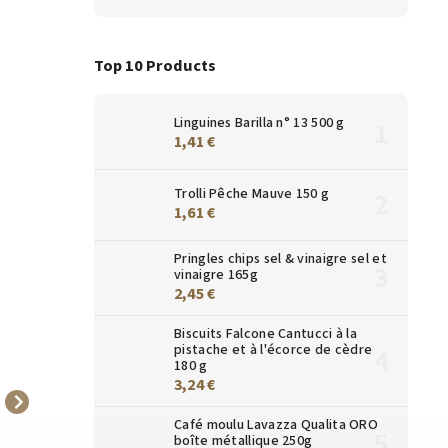
Top 10 Products
Linguines Barilla n° 13 500 g
1,41 €
Trolli Pêche Mauve 150 g
1,61 €
Pringles chips sel & vinaigre sel et
vinaigre 165g
2,45 €
Biscuits Falcone Cantucci à la
pistache et à l'écorce de cèdre
180 g
3,24 €
Ati Lemonita Jus de citron
Ati Lemonita Jus de citron
Café moulu Lavazza Qualita ORO
100% 0,33 l
100% 0,2 l
boîte métallique 250g