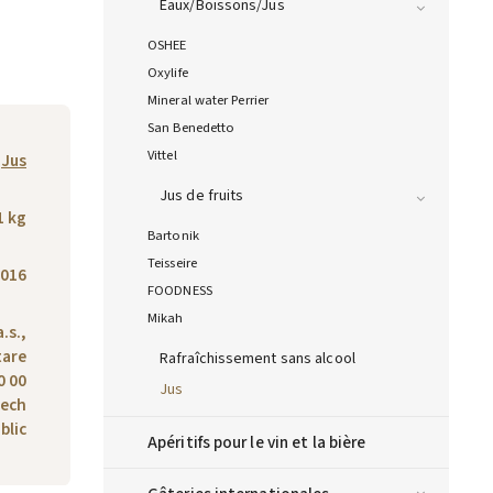
Eaux/Boissons/Jus
OSHEE
Oxylife
Mineral water Perrier
San Benedetto
Vittel
Jus
Jus de fruits
1 kg
Bartonik
Teisseire
016
FOODNESS
Mikah
.s.,
tare
Rafraîchissement sans alcool
0 00
Jus
zech
blic
Apéritifs pour le vin et la bière