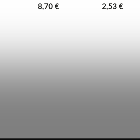
8,70 €
2,53 €