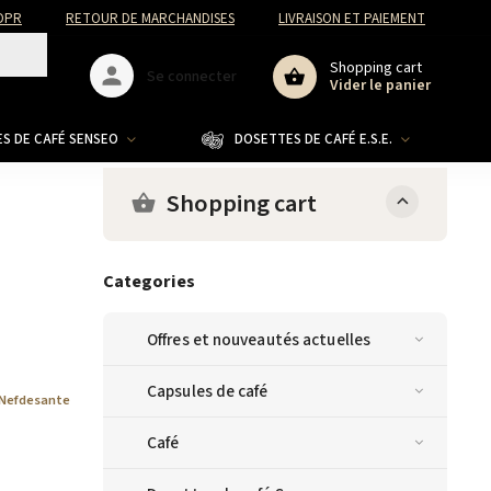
DPR
RETOUR DE MARCHANDISES
LIVRAISON ET PAIEMENT
Shopping cart
Se connecter
Vider le panier
S DE CAFÉ SENSEO
DOSETTES DE CAFÉ E.S.E.
CO
Shopping cart
Categories
Offres et nouveautés actuelles
Capsules de café
Nefdesante
Café