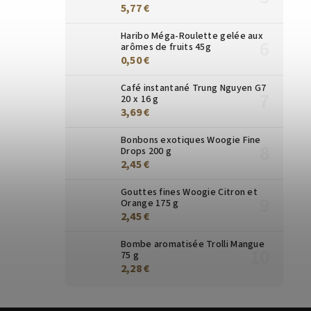
5,77 €
1,20 €
0,99 €
Haribo Méga-Roulette gelée aux
arômes de fruits 45g
0,50 €
Café instantané Trung Nguyen G7
20 x 16 g
3,69 €
Bonbons exotiques Woogie Fine
Drops 200 g
2,45 €
Gouttes fines Woogie Citron et
Orange 175 g
2,45 €
Bombe aromatisée Trolli Mangue
75 g
2,28 €