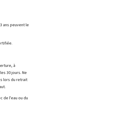
e 3 ans peuvent le
rtifiée.
erture, à
es 30 jours. Ne
 lors du retrait
aut.
c de l'eau ou du