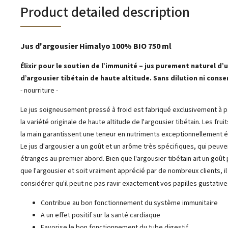
Product detailed description
Jus d'argousier Himalyo 100% BIO 750 ml
Élixir pour le soutien de l’immunité – jus purement naturel d’
d’argousier tibétain de haute altitude. Sans dilution ni conse
- nourriture -
Le jus soigneusement pressé à froid est fabriqué exclusivement à pa
la variété originale de haute altitude de l'argousier tibétain. Les fruit
la main garantissent une teneur en nutriments exceptionnellement é
Le jus d'argousier a un goût et un arôme très spécifiques, qui peuv
étranges au premier abord. Bien que l'argousier tibétain ait un goût
que l'argousier et soit vraiment apprécié par de nombreux clients, i
considérer qu'il peut ne pas ravir exactement vos papilles gustative
Contribue au bon fonctionnement du système immunitaire
A un effet positif sur la santé cardiaque
Favorise le bon fonctionnement du tube digestif