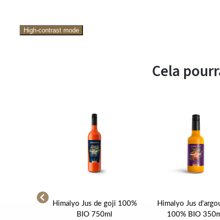
High-contrast mode
Cela pourr
gazeuse San
Himalyo Jus de goji 100%
Himalyo Jus d'argo
 500 ml
BIO 750ml
100% BIO 350m