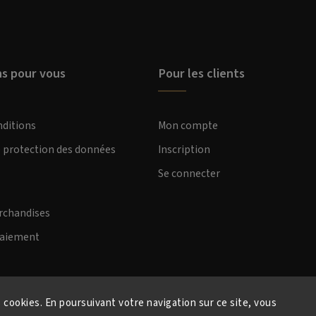
ns pour vous
Pour les clients
nditions
Mon compte
e protection des données
Inscription
Se connecter
rchandises
paiement
s cookies. En poursuivant votre navigation sur ce site, vous