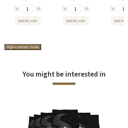
d to cart
Add to cart
Add to cart
High-contrast mode
You might be interested in