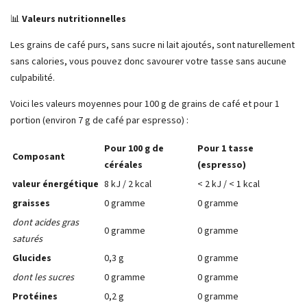
📊
Valeurs nutritionnelles
Les grains de café purs, sans sucre ni lait ajoutés, sont naturellement
sans calories, vous pouvez donc savourer votre tasse sans aucune
culpabilité.
Voici les valeurs moyennes pour 100 g de grains de café et pour 1
portion (environ 7 g de café par espresso) :
Pour 100 g de
Pour 1 tasse
Composant
céréales
(espresso)
valeur énergétique
8 kJ / 2 kcal
< 2 kJ / < 1 kcal
graisses
0 gramme
0 gramme
dont acides gras
0 gramme
0 gramme
saturés
Glucides
0,3 g
0 gramme
dont les sucres
0 gramme
0 gramme
Protéines
0,2 g
0 gramme