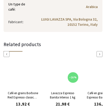
Un type de
Arabica
café
:
LUIGI LAVAZZA SPA, Via Bologna 32,
Fabricant
:
10152 Torino, Italy
Related products
Previous
Next
–16 %
grains Borbone
Lavazza Espresso
Café en grains Lavazza
esso classico 1
Barista Intenso 1 kg
Espresso Barista Intenso
kg
6 kg
3,92 €
21,98 €
136,82 €