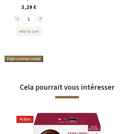
Gusto 12 capsules
3,29 €
Add to cart
High-contrast mode
Cela pourrait vous intéresser
Action
Ac