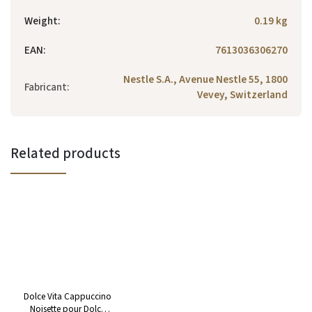
Weight
:
0.19 kg
EAN
:
7613036306270
Nestle S.A., Avenue Nestle 55, 1800
Fabricant
:
Vevey, Switzerland
Related products
Dolce Vita Cappuccino
Noisette pour Dolce