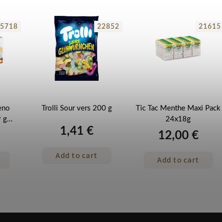
5718
22852
21615
eno
Trolli Sour vers 200 g
Tic Tac Menthe Maxi Pack
9 g
24x18g
1,41 €
s
12,00 €
Add to cart
Add to cart