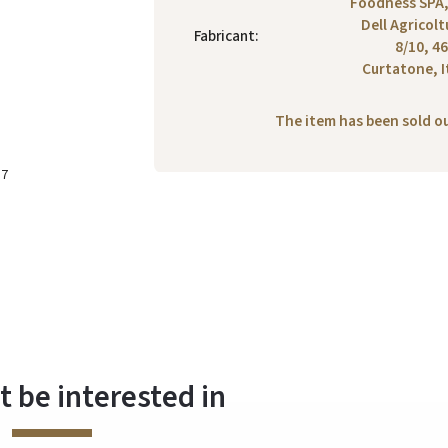
Foodness SPA,
Dell Agricolt
Fabricant
:
8/10, 4
Curtatone, I
The item has been sold 
:7
 be interested in