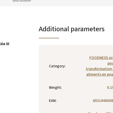
Discussion
Additional parameters
lée 5l
FOODNESS si
pou
Category
:
transformation
aliments en po
Weight
:
0.1
EAN
:
8031848008