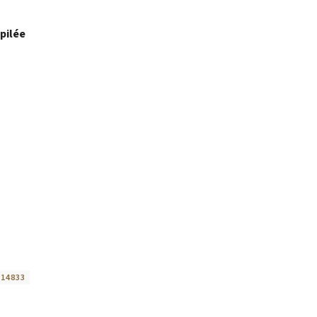
pilée
:
14833