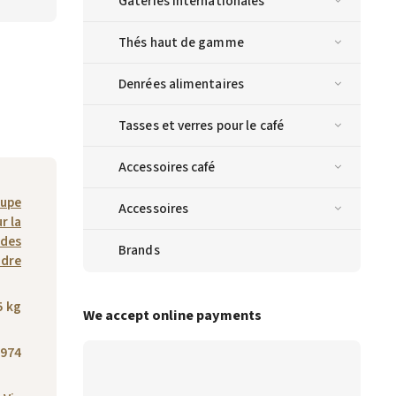
Gâteries internationales
Thés haut de gamme
Denrées alimentaires
Tasses et verres pour le café
Accessoires café
rupe
Accessoires
r la
 des
Brands
udre
5 kg
We accept online payments
974