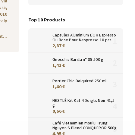
 Via
ura,
6010
Top 10 Products
taly
Capsules Aluminium L'OR Espresso
out…
Ou Rose Pour Nespresso 10 pcs
2,87 €
Gnocchis Barilla n° 85 500 g
1,41 €
Perrier Chic Daiquired 250 ml
1,40 €
NESTLÉ Kit Kat 4 Doigts Noir 41,5
g
0,66 €
Café vietnamien moulu Trung
Nguyen S Blend CONQUEROR 500g
4,95 €