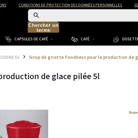
ONS
CONDITIONS DE PROTECTION DES DONNÉES PERSONNELLES
G
Chercher un
terme
CAPSULES DE CAFÉ
CAFÉ
DOSETTE
OODNESS
Sirop de griotte Foodness pour la production de gl
/
production de glace pilée 5l
Bran