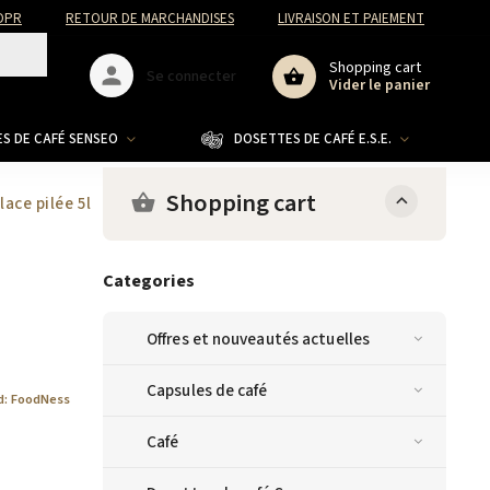
DPR
RETOUR DE MARCHANDISES
LIVRAISON ET PAIEMENT
Shopping cart
Se connecter
Vider le panier
S DE CAFÉ SENSEO
DOSETTES DE CAFÉ E.S.E.
CO
Shopping cart
ace pilée 5l
Categories
Offres et nouveautés actuelles
Capsules de café
d:
FoodNess
Café