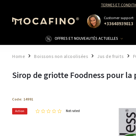
TERMES ET CONDITI
Customer support:
+33648939813
OFFRES ET NOUVEAUTÉS ACTUELLES
Home
Boissons non alcoolisées
Jus de fruits
F
/
/
/
Sirop de griotte Foodness pour la 
Code:
14991
Not rated
Action