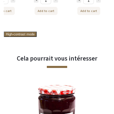
 to cart
Add to cart
Add to cart
High-contrast mode
Cela pourrait vous intéresser