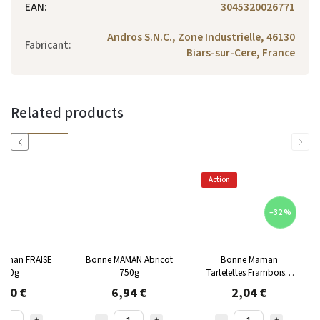
EAN
:
3045320026771
Andros S.N.C., Zone Industrielle, 46130
Fabricant
:
Biars-sur-Cere, France
Related products
Previous
Next
Action
–32 %
aman FRAISE
Bonne MAMAN Abricot
Bonne Maman
750g
750g
Tartelettes Framboises
135 g
,10 €
6,94 €
2,04 €