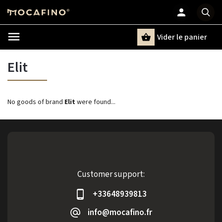
Vider le panier
Chercher
un terme
Elit
No goods of brand
Elit
were found...
Customer support:
+33648939813
info@mocafino.fr