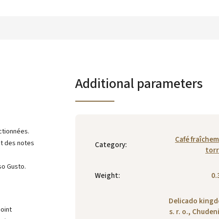
Additional parameters
ctionnées.
Café fraîche
t des notes
Category
:
torr
so Gusto.
Weight
:
0.
Delicado king
s. r. o., Chuden