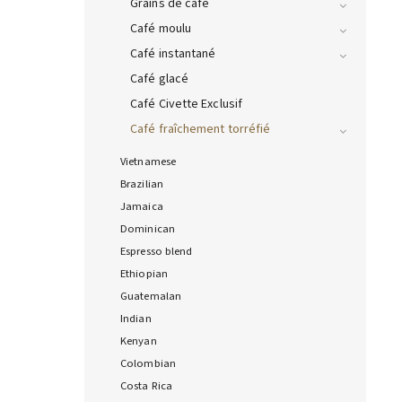
Grains de café
Café moulu
Café instantané
Café glacé
Café Civette Exclusif
Café fraîchement torréfié
Vietnamese
Brazilian
Jamaica
Dominican
Espresso blend
Ethiopian
Guatemalan
Indian
Kenyan
Colombian
Costa Rica