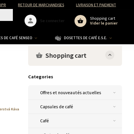
DPR
RETOUR DE MARCHANDISES
LIVRAISON ET PAIEMENT
Shopping cart
Se connecter
Vider le panier
S DE CAFÉ SENSEO
DOSETTES DE CAFÉ E.S.E.
CO
Shopping cart
Categories
Offres et nouveautés actuelles
Capsules de café
erstvá Káva
Café