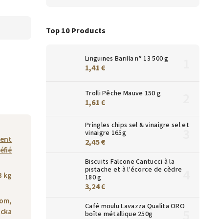
Top 10 Products
Linguines Barilla n° 13 500 g
1,41 €
Trolli Pêche Mauve 150 g
1,61 €
Pringles chips sel & vinaigre sel et
vinaigre 165g
ment
2,45 €
éfié
Biscuits Falcone Cantucci à la
pistache et à l'écorce de cèdre
3 kg
180 g
3,24 €
dom,
Café moulu Lavazza Qualita ORO
icka
boîte métallique 250g