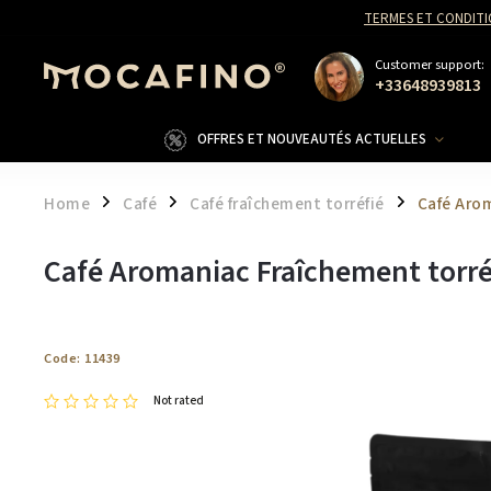
TERMES ET CONDITI
Customer support:
+33648939813
OFFRES ET NOUVEAUTÉS ACTUELLES
Home
Café
Café fraîchement torréfié
Café Arom
/
/
/
Café Aromaniac Fraîchement torré
Code:
11439
Not rated