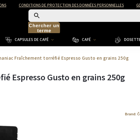
ONS
CONDITIONS DE PROTECTION DES DONNÉES PERSONNELLES
G
Chercher un
terme
CAPSULES DE CAFÉ
CAFÉ
DOSETTE
aniac Fraîchement torréfié Espresso Gusto en grains 250g
fié Espresso Gusto en grains 250g
Brand:
Č