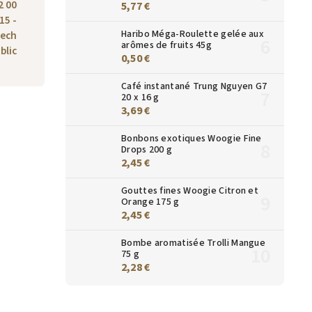
2 00
5,77 €
15 -
Haribo Méga-Roulette gelée aux
zech
arômes de fruits 45g
blic
0,50 €
Café instantané Trung Nguyen G7
20 x 16 g
3,69 €
Bonbons exotiques Woogie Fine
Drops 200 g
2,45 €
Gouttes fines Woogie Citron et
Orange 175 g
2,45 €
Bombe aromatisée Trolli Mangue
75 g
2,28 €