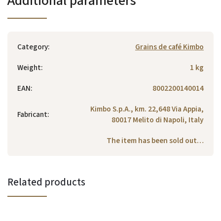
Additional parameters
Category
:
Grains de café Kimbo
Weight
:
1 kg
EAN
:
8002200140014
Kimbo S.p.A., km. 22,648 Via Appia,
Fabricant
:
80017 Melito di Napoli, Italy
The item has been sold out…
Related products