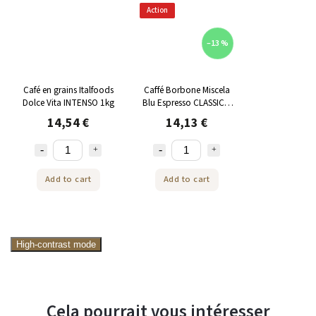
Action
–13 %
Café en grains Italfoods
Caffé Borbone Miscela
Dolce Vita INTENSO 1kg
Blu Espresso CLASSICO
café en grains 1 kg
14,54 €
14,13 €
Add to cart
Add to cart
High-contrast mode
Cela pourrait vous intéresser