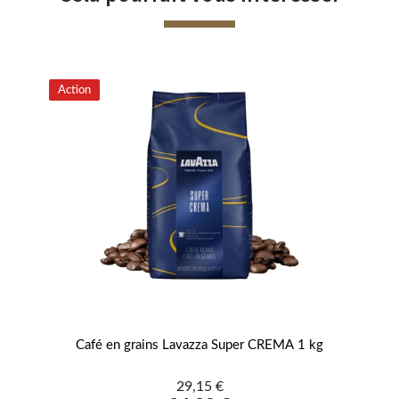
Action
ge
Café en grains Lavazza Super CREMA 1 kg
Fe
29,15 €