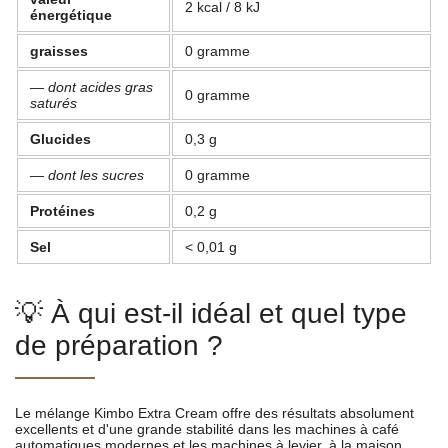
2 kcal / 8 kJ
énergétique
graisses
0 gramme
— dont acides gras
0 gramme
saturés
Glucides
0,3 g
— dont les sucres
0 gramme
Protéines
0,2 g
Sel
< 0,01 g
💡 À qui est-il idéal et quel type
de préparation ?
Le mélange Kimbo Extra Cream offre des résultats absolument
excellents et d'une grande stabilité dans les machines à café
automatiques modernes et les machines à levier, à la maison