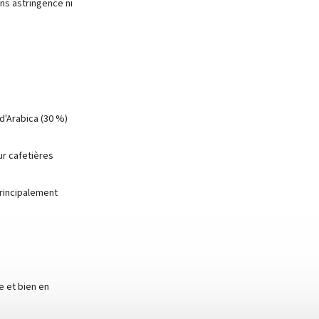
ns astringence ni
'Arabica (30 %)
r cafetières
principalement
e et bien en