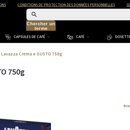
ONS
CONDITIONS DE PROTECTION DES DONNÉES PERSONNELLES
G
Chercher un
terme
CAPSULES DE CAFÉ
CAFÉ
DOSETTE
u Lavazza Crema e GUSTO 750g
TO 750g
Bra