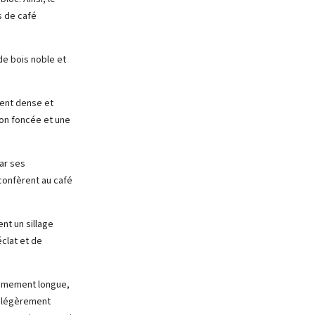
s de café
 de bois noble et
ment dense et
on foncée et une
ar ses
confèrent au café
nt un sillage
éclat et de
rêmement longue,
t légèrement