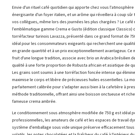
Envie d'un rituel café quotidien qui apporte chez vous l'atmosphère
énergisante d'un foyer italien, et un arôme qui réveillera à coup sûr t
vos collègues, même lors des journées les plus chargées ? Le café
l'emblématique gamme Crema e Gusto (édition classique Classico) 
torréfacteur turinois Lavazza, présenté dans ce grand format de 750 
idéal pour les consommateurs exigeants qui recherchent une qualité
en grande quantité et à un prix exceptionnellement avantageux. Ce 
fruit d'une longue tradition, associe avec brio un Arabica brésilien 
qualité à une forte proportion de Robusta africain et asiatique de qu
Les grains sont soumis à une torréfaction foncée intense qui élimine
maximise le corps et libère de précieuses huiles essentielles. La m
parfaitement calibrée pour s'adapter aussi bien à la cafetière à pres
méthode traditionnelle, offrant ainsi une boisson onctueuse et riche,
fameuse crema ambrée.
Le conditionnement sous atmosphère modifiée de 750 g est idéal po
professionnelles, les amateurs de café et les espaces de travail d
système d'emballage sous vide unique préserve efficacement tous
volatils, les notes chocolatées et la fraîcheur du café à l'intérieur du 