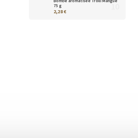
Bombe aromatisée Trolli Mangue
75 g
2,28 €