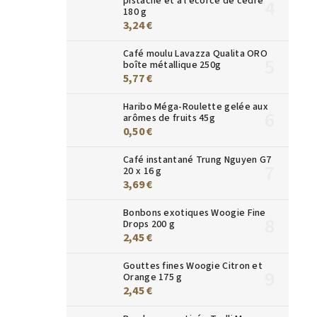
pistache et à l'écorce de cèdre
180 g
3,24 €
Café moulu Lavazza Qualita ORO
boîte métallique 250g
5,77 €
Haribo Méga-Roulette gelée aux
arômes de fruits 45g
0,50 €
Café instantané Trung Nguyen G7
20 x 16 g
3,69 €
Bonbons exotiques Woogie Fine
Drops 200 g
2,45 €
Gouttes fines Woogie Citron et
Orange 175 g
2,45 €