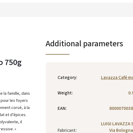
Additional parameters
o 750g
Category
:
Lavazza Café m
Weight
:
0.
e la famille, dans
 pour les foyers
ement corsé, à la
EAN
:
8000070038
at et d’épices.
lyvalente, il
LUIGI LAVAZZA 
ressive. »
Fabricant
:
Via Bologna