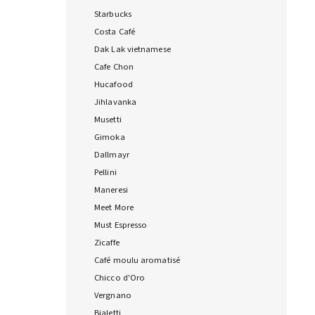
Starbucks
Costa Café
Dak Lak vietnamese
Cafe Chon
Hucafood
Jihlavanka
Musetti
Gimoka
Dallmayr
Pellini
Maneresi
Meet More
Must Espresso
Zicaffe
Café moulu aromatisé
Chicco d'Oro
Vergnano
Bialetti