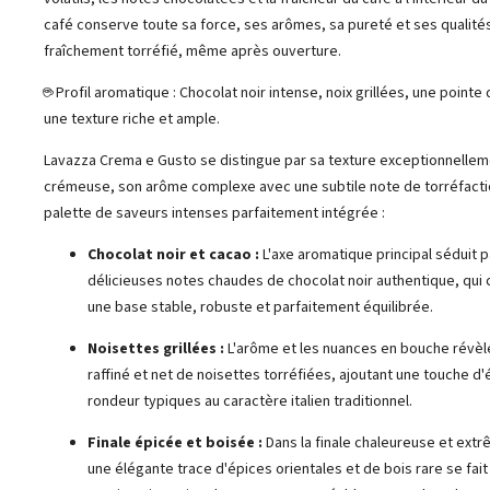
café conserve toute sa force, ses arômes, sa pureté et ses qualité
fraîchement torréfié, même après ouverture.
☕ Profil aromatique : Chocolat noir intense, noix grillées, une pointe
une texture riche et ample.
Lavazza Crema e Gusto se distingue par sa texture exceptionnelle
crémeuse, son arôme complexe avec une subtile note de torréfacti
palette de saveurs intenses parfaitement intégrée :
Chocolat noir et cacao :
L'axe aromatique principal séduit p
délicieuses notes chaudes de chocolat noir authentique, qui 
une base stable, robuste et parfaitement équilibrée.
Noisettes grillées :
L'arôme et les nuances en bouche révèle
raffiné et net de noisettes torréfiées, ajoutant une touche d'
rondeur typiques au caractère italien traditionnel.
Finale épicée et boisée :
Dans la finale chaleureuse et ext
une élégante trace d'épices orientales et de bois rare se fai