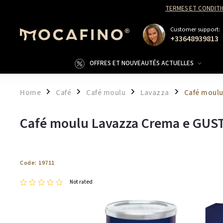
TERMES ET CONDITI
Customer support:
+33648939813
OFFRES ET NOUVEAUTÉS ACTUELLES
Home
Café
Café moulu
Lavazza
Café moul
/
/
/
/
Café moulu Lavazza Crema e GUS
Code:
19711
Not rated