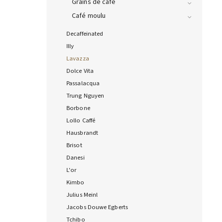
Grains de café
Café moulu
Decaffeinated
Illy
Lavazza
Dolce Vita
Passalacqua
Trung Nguyen
Borbone
Lollo Caffé
Hausbrandt
Brisot
Danesi
L'or
Kimbo
Julius Meinl
Jacobs Douwe Egberts
Tchibo