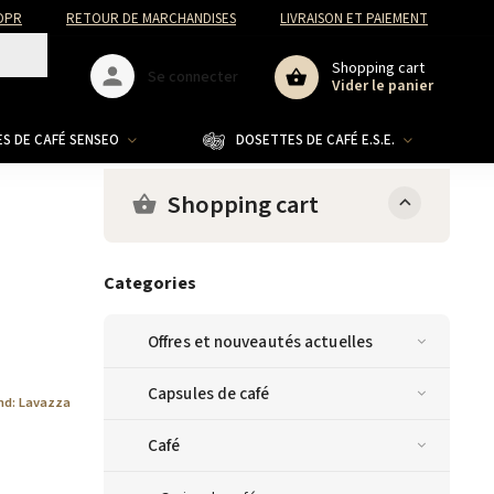
DPR
RETOUR DE MARCHANDISES
LIVRAISON ET PAIEMENT
Shopping cart
Se connecter
Vider le panier
S DE CAFÉ SENSEO
DOSETTES DE CAFÉ E.S.E.
CO
Shopping cart
Categories
Offres et nouveautés actuelles
Capsules de café
nd:
Lavazza
Café