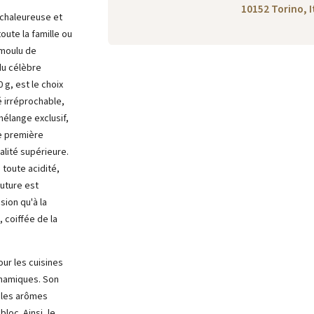
10152 Torino, I
 chaleureuse et
oute la famille ou
 moulu de
du célèbre
g, est le choix
 irréprochable,
mélange exclusif,
de première
alité supérieure.
 toute acidité,
outure est
sion qu'à la
 coiffée de la
ur les cuisines
ynamiques. Son
 les arômes
bloc. Ainsi, le