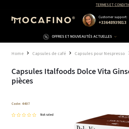
TERMES ET CONDITI
Customer support:
+33648939813
OFFRES ET NOUVEAUTÉS ACTUELLES
Home
Capsules de café
Capsules pour Nespresso
/
/
Capsules Italfoods Dolce Vita Gin
pièces
Code:
4407
Not rated