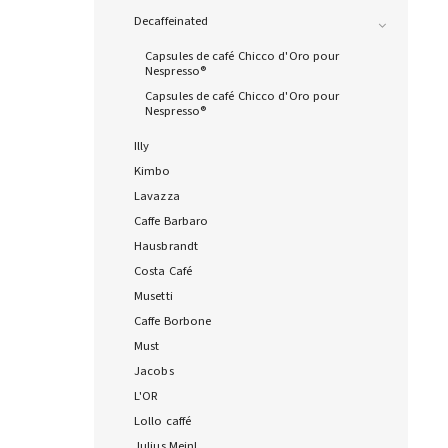
Decaffeinated
Capsules de café Chicco d'Oro pour
Nespresso®
Capsules de café Chicco d'Oro pour
Nespresso®
Illy
Kimbo
Lavazza
Caffe Barbaro
Hausbrandt
Costa Café
Musetti
Caffe Borbone
Must
Jacobs
L'OR
Lollo caffé
Julius Meinl