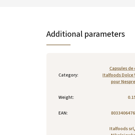
Additional parameters
Capsules de 
Category
:
Italfoods Dolce 
pour Nespr
Weight
:
0.1
EAN
:
8033406476
Italfoods srl,