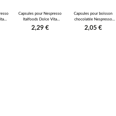
resso
Capsules pour Nespresso
Capsules pour boisson
ita
Italfoods Dolce Vita
chocolatée Nespresso
la
MOKACCINO 10 pièces
Italfoods Dolce Vita MINI
2,29 €
2,05 €
s
CIOCK 10 pièces