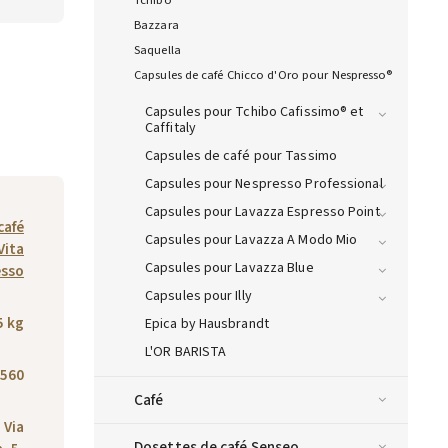
Tchibo
Bazzara
Saquella
Capsules de café Chicco d'Oro pour Nespresso®
Capsules pour Tchibo Cafissimo® et
Caffitaly
Capsules de café pour Tassimo
Capsules pour Nespresso Professional
Capsules pour Lavazza Espresso Point
café
Capsules pour Lavazza A Modo Mio
Vita
Capsules pour Lavazza Blue
esso
Capsules pour Illy
5 kg
Epica by Hausbrandt
L'OR BARISTA
560
Café
 Via
Dosettes de café Senseo