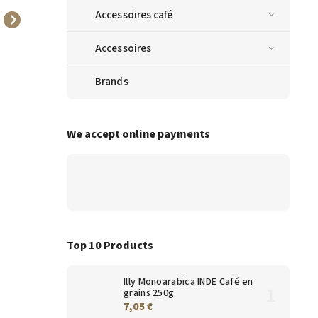
Accessoires café
Capsules pour
Capsules pour
Accessoires
Nespresso® Italfoods
Nespresso® Italfoods
Dolce Vita Sottobosco 10
Dolce Vita Cioccomenta
2,29 €
2,46 €
Brands
pièces
10 pièces
We accept online payments
Top 10 Products
Illy Monoarabica INDE Café en
grains 250g
7,05 €