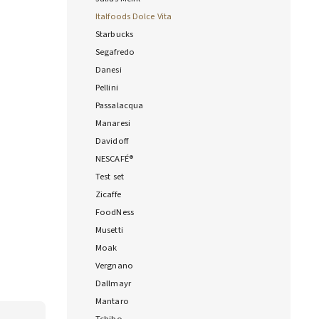
Italfoods Dolce Vita
Starbucks
Segafredo
Danesi
Pellini
Passalacqua
Manaresi
Davidoff
NESCAFÉ®
Test set
Zicaffe
FoodNess
Musetti
Moak
Vergnano
Dallmayr
Mantaro