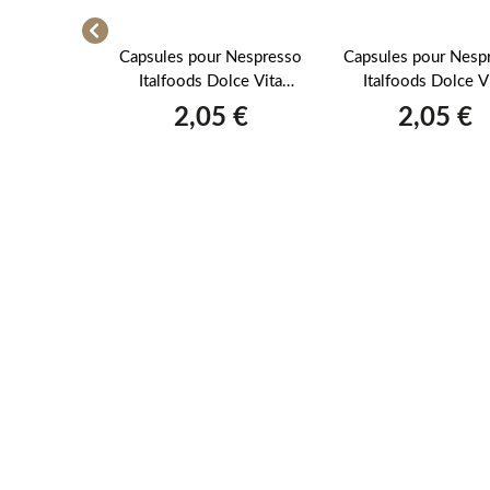
fé Italfoods
Capsules pour Nespresso
Capsules pour Nesp
TENSO pour
Italfoods Dolce Vita
Italfoods Dolce V
0 pièces
CAPPUCCINO au goût de
CAPPUCCINO à 
 €
2,05 €
2,05 €
noisette 10 pièces
pistache 10 pc