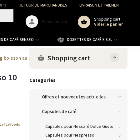
DPR
RETOUR DE MARCHANDISES
LIVRAISON ET PAIEMENT
Shopping cart
Se connecter
Vider le panier
S DE CAFÉ SENSEO
DOSETTES DE CAFÉ E.S.E.
CO
Shopping cart
ng boisson au ginseng pour Nespresso 10 pièces
so 10
Categories
Offres et nouveautés actuelles
Capsules de café
ta Italfoods
Capsules pour Nescafé Dolce Gusto
Capsules pour Nespresso