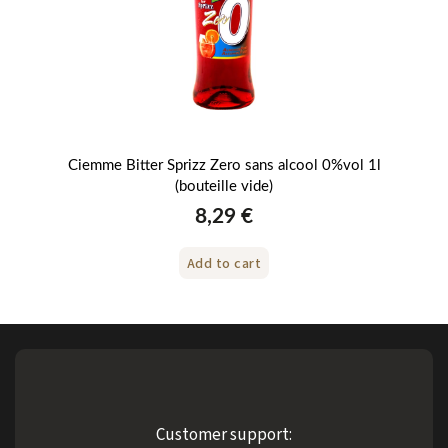
l 0%
Ciemme Bitter Sprizz Zero sans alcool 0%vol 1l
Ci
(bouteille vide)
8,29 €
Add to cart
Customer support: