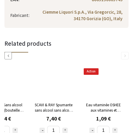
Ciemme Liquori S.p.A., Via Gregorcic, 28,
Fabricant
:
34170 Gorizia (GO), Italy
Related products
Previous
Next
Action
ro Sans alcool
SCAVI & RAY Spumante
Eau vitaminée OSHEE
 l (bouteille
sans alcool sans alcool
aux vitamines et
nue)
0% 0,75 l (bouteille
minéraux 555ml
,74 €
7,40 €
1,09 €
vide)