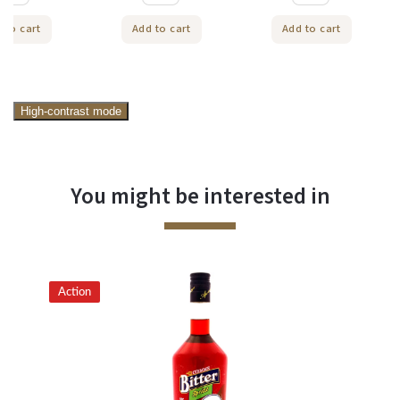
 to cart
Add to cart
Add to cart
High-contrast mode
You might be interested in
Action