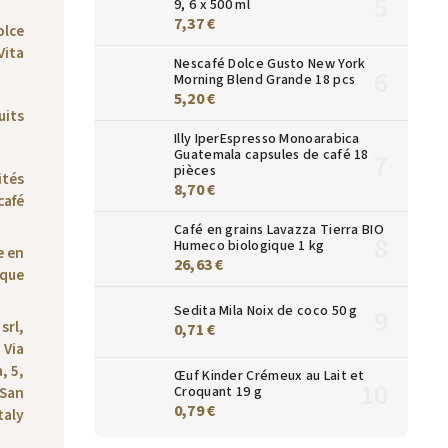
9, 6 x 500 ml
7,37 €
olce
Vita
Nescafé Dolce Gusto New York
Morning Blend Grande 18 pcs
5,20 €
uits
Illy IperEspresso Monoarabica
Guatemala capsules de café 18
pièces
ités
8,70 €
café
Café en grains Lavazza Tierra BIO
Humeco biologique 1 kg
e en
26,63 €
ique
Sedita Mila Noix de coco 50 g
srl,
0,71 €
Via
, 5,
Œuf Kinder Crémeux au Lait et
Croquant 19 g
 San
0,79 €
taly