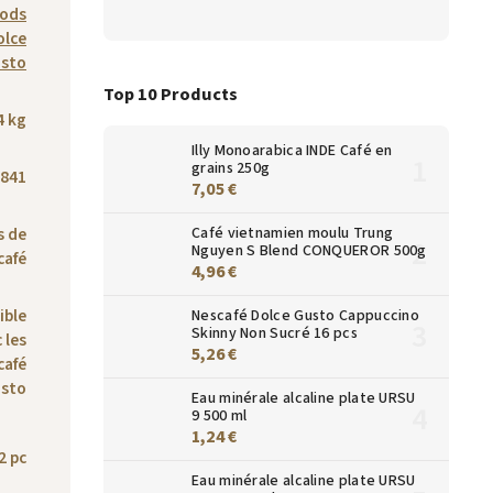
oods
olce
sto
Top 10 Products
4 kg
Illy Monoarabica INDE Café en
grains 250g
841
7,05 €
Café vietnamien moulu Trung
s de
Nguyen S Blend CONQUEROR 500g
café
4,96 €
ible
Nescafé Dolce Gusto Cappuccino
Skinny Non Sucré 16 pcs
 les
5,26 €
café
usto
Eau minérale alcaline plate URSU
9 500 ml
1,24 €
2 pc
Eau minérale alcaline plate URSU