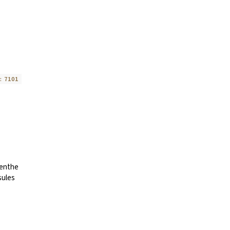
:
7101
menthe
sules