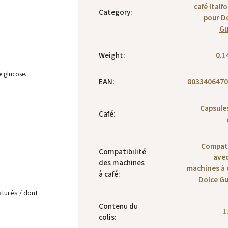
café Italf
Category
:
pour D
Gu
Weight
:
0.1
e glucose.
EAN
:
8033406470
Capsule
Café
:
Compat
Compatibilité
avec
des machines
machines à 
à café
:
Dolce G
turés / dont
Contenu du
1
colis
: