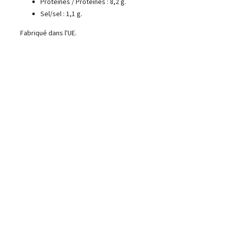
Protéines / Protéines : 8,2 g.
Sel/sel : 1,1 g.
Fabriqué dans l'UE.