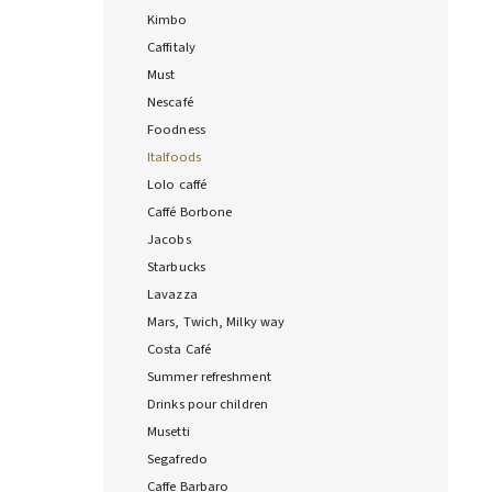
Kimbo
Caffitaly
Must
Nescafé
Foodness
Italfoods
Lolo caffé
Caffé Borbone
Jacobs
Starbucks
Lavazza
Mars, Twich, Milky way
Costa Café
Summer refreshment
Drinks pour children
Musetti
Segafredo
Caffe Barbaro