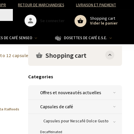
DPR
RETOUR DE MARCHANDISES
LIVRAISON ET PAIEMENT
Shopping cart
Se connecter
Vider le panier
S DE CAFÉ SENSEO
DOSETTES DE CAFÉ E.S.E.
CO
Shopping cart
to 12 capsules
Categories
Offres et nouveautés actuelles
Capsules de café
ta Italfoods
Capsules pour Nescafé Dolce Gusto
Decaffeinated