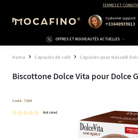
TERMES ET CONDITI
Customer support:
+33648939813
OFFRES ET NOUVEAUTÉS ACTUELLES
Home
Capsules de café
Capsules pour Nescafé Dol
/
/
Biscottone Dolce Vita pour Dolce 
Code:
7104
Not rated