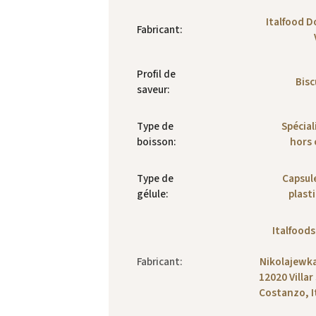
Italfood D
Fabricant
:
Profil de
Bisc
saveur
:
Type de
Spécial
boisson
:
hors 
Type de
Capsul
gélule
:
plast
Italfoods 
Fabricant
:
Nikolajewka
12020 Villar
Costanzo, I