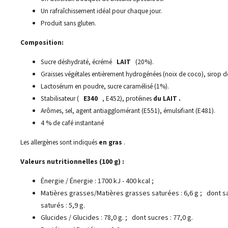
Un rafraîchissement idéal pour chaque jour.
Produit sans gluten.
Composition:
Sucre déshydraté, écrémé
LAIT
(20%).
Graisses végétales entièrement hydrogénées (noix de coco), sirop d
Lactosérum en poudre, sucre caramélisé (1%).
Stabilisateur (
E340
, E452), protéines
du LAIT
.
Arômes, sel, agent antiagglomérant (E551), émulsifiant (E481).
4 % de café instantané
Les allergènes sont indiqués
en gras
.
Valeurs nutritionnelles (100 g) :
Énergie / Énergie : 1700 kJ - 400 kcal ;
Matières grasses/Matières grasses saturées : 6,6 g ;
dont sa
saturés : 5,9 g.
Glucides / Glucides : 78,0 g. ;
dont sucres : 77,0 g.