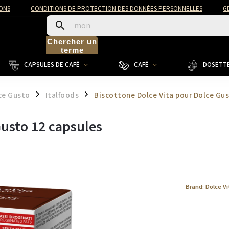
ONS
CONDITIONS DE PROTECTION DES DONNÉES PERSONNELLES
G
Chercher un
terme
CAPSULES DE CAFÉ
CAFÉ
DOSETTE
ce Gusto
Italfoods
Biscottone Dolce Vita pour Dolce Gus
/
/
Gusto 12 capsules
Brand:
Dolce Vi