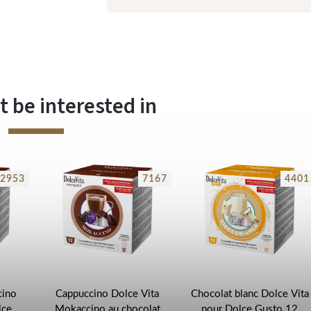
 be interested in
2953
7167
4401
cino
Cappuccino Dolce Vita
Chocolat blanc Dolce Vita
lce
Mokaccino au chocolat
pour Dolce Gusto 12