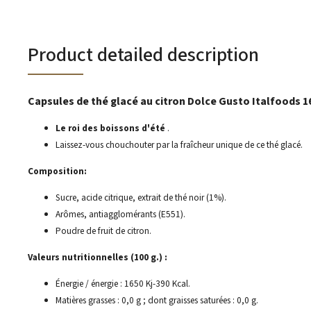
Product detailed description
Capsules de thé glacé au citron Dolce Gusto Italfoods 1
Le roi des boissons d'été
.
Laissez-vous chouchouter par la fraîcheur unique de ce thé glacé.
Composition:
Sucre, acide citrique, extrait de thé noir (1%).
Arômes, antiagglomérants (E551).
Poudre de fruit de citron.
Valeurs nutritionnelles (100 g.) :
Énergie / énergie : 1650 Kj-390 Kcal.
Matières grasses : 0,0 g ; dont graisses saturées : 0,0 g.