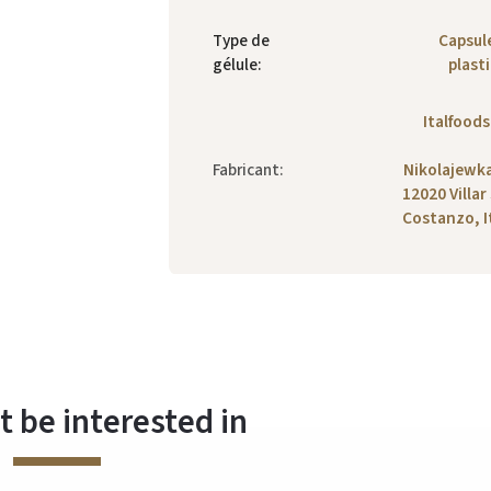
Type de
Capsul
gélule
:
plast
Italfoods 
Fabricant
:
Nikolajewka
12020 Villar
Costanzo, I
 be interested in