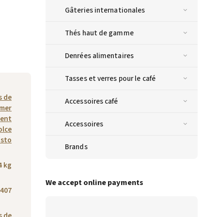
Gâteries internationales
Thés haut de gamme
Denrées alimentaires
Tasses et verres pour le café
s de
Accessoires café
mmer
ment
Accessoires
olce
sto
Brands
4 kg
We accept online payments
407
s de