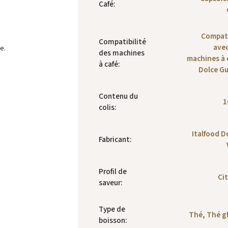
Café
:
Compat
Compatibilité
avec
e.
des machines
machines à 
à café
:
Dolce G
Contenu du
1
colis
:
Italfood D
Fabricant
:
Profil de
Ci
saveur
:
Type de
Thé, Thé g
boisson
: