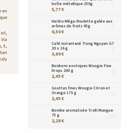
boîte métallique 250g
5,77 €
e en
ique
Haribo Méga-Roulette gelée aux
arômes de fruits 45g
0,50 €
srl,
Via
Café instantané Trung Nguyen G7
, 5,
20 x 16 g
 San
3,69 €
taly
Bonbons exotiques Woogie Fine
Drops 200 g
2,45 €
Gouttes fines Woogie Citron et
Orange 175 g
2,45 €
Bombe aromatisée Trolli Mangue
75 g
2,28 €