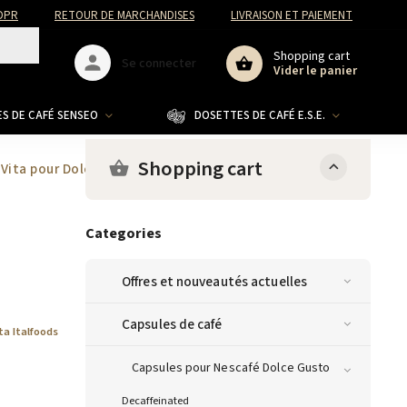
DPR
RETOUR DE MARCHANDISES
LIVRAISON ET PAIEMENT
Shopping cart
Se connecter
Vider le panier
S DE CAFÉ SENSEO
DOSETTES DE CAFÉ E.S.E.
CO
Shopping cart
 Vita pour Dolce Gusto 16 capsules
Categories
Offres et nouveautés actuelles
Capsules de café
ta Italfoods
Capsules pour Nescafé Dolce Gusto
Decaffeinated