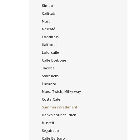
Kimbo
Caffitaly
Must
Nescafé
Foodness
Italfoods
Lolo caffé
Caffé Borbone
Jacobs
Starbucks
Lavazza
Mars, Twich, Milky way
Costa Café
Summer refreshment
Drinks pour children
Musetti
Segafredo
Caffe Barbaro