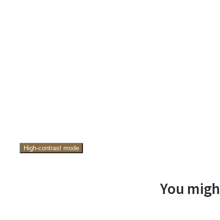
High-contrast mode
You might