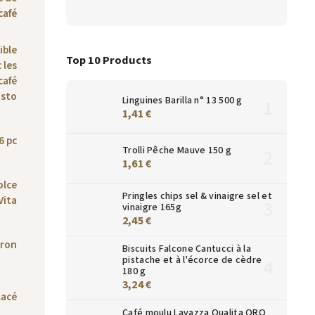
café
ible
Top 10 Products
 les
café
usto
Linguines Barilla n° 13 500 g
1,41 €
6 pc
Trolli Pêche Mauve 150 g
1,61 €
olce
Pringles chips sel & vinaigre sel et
Vita
vinaigre 165g
2,45 €
tron
Biscuits Falcone Cantucci à la
pistache et à l'écorce de cèdre
180 g
3,24 €
lacé
Café moulu Lavazza Qualita ORO