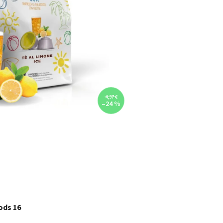
4,37 €
–24 %
ods 16