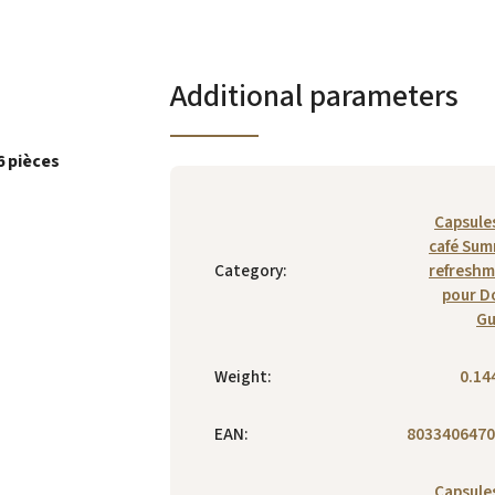
Additional parameters
6 pièces
Capsule
café Su
Category
:
refresh
pour D
Gu
Weight
:
0.14
EAN
:
8033406470
Capsule