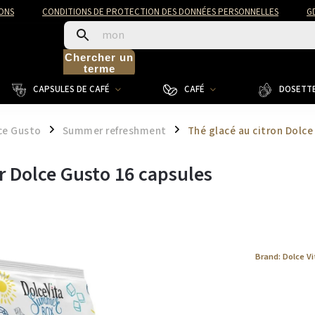
ONS
CONDITIONS DE PROTECTION DES DONNÉES PERSONNELLES
G
Chercher un
terme
CAPSULES DE CAFÉ
CAFÉ
DOSETTE
ce Gusto
Summer refreshment
Thé glacé au citron Dolce
/
/
ur Dolce Gusto 16 capsules
Brand:
Dolce Vi