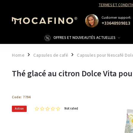
TERMES ET CONDITI
Customer support:
+33648939813
OFFRES ET NOUVEAUTÉS ACTUELLES
Home
Capsules de café
Capsules pour Nescafé Dol
/
/
Thé glacé au citron Dolce Vita po
Code:
7794
Not rated
Action