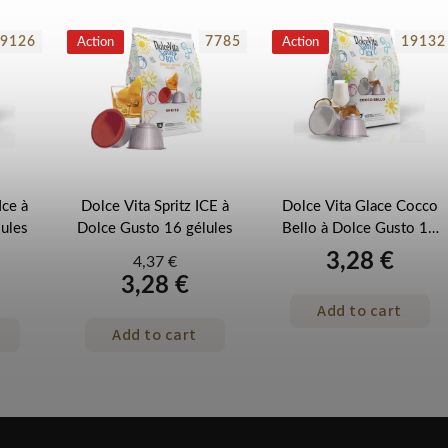
9126
7785
19132
Action
Action
Ice à
Dolce Vita Spritz ICE à
Dolce Vita Glace Cocco
ules
Dolce Gusto 16 gélules
Bello à Dolce Gusto 16
gélules
3,28 €
4,37 €
3,28 €
Add to cart
Add to cart