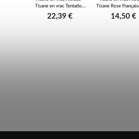
PREME Thé
Tisane en vrac Tentation
Tisane Rose Françai
250 g
aux herbes 175 g
g
9 €
22,39 €
14,50 €