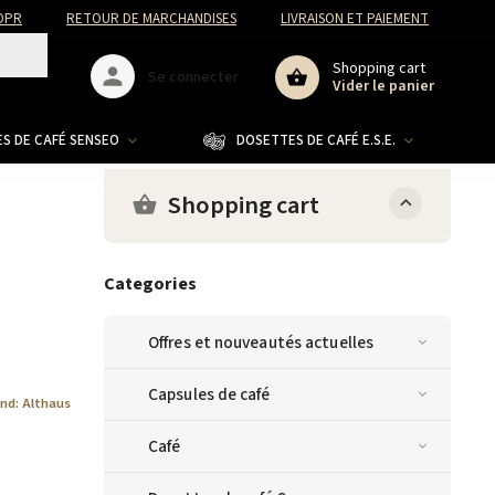
DPR
RETOUR DE MARCHANDISES
LIVRAISON ET PAIEMENT
Shopping cart
Se connecter
Vider le panier
S DE CAFÉ SENSEO
DOSETTES DE CAFÉ E.S.E.
CO
Shopping cart
Categories
Offres et nouveautés actuelles
Capsules de café
and:
Althaus
Café