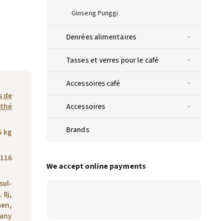
Ginseng Punggi
Denrées alimentaires
Tasses et verres pour le café
Accessoires café
s de
thé
Accessoires
Brands
5 kg
116
We accept online payments
sul-
 8j,
men,
any