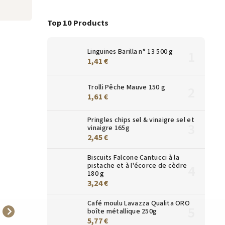
Top 10 Products
Linguines Barilla n° 13 500 g
1,41 €
Trolli Pêche Mauve 150 g
1,61 €
Pringles chips sel & vinaigre sel et
vinaigre 165g
2,45 €
Biscuits Falcone Cantucci à la
pistache et à l'écorce de cèdre
180 g
3,24 €
Café moulu Lavazza Qualita ORO
boîte métallique 250g
5,77 €
Tisane en vrac Althaus -
Thé noir en vrac Althaus -