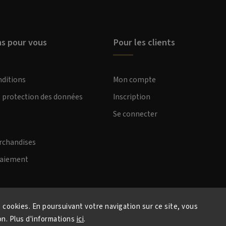
ns pour vous
Pour les clients
nditions
Mon compte
e protection des données
Inscription
Se connecter
rchandises
paiement
s cookies. En poursuivant votre navigation sur ce site, vous
ion. Plus d'informations
ici
.