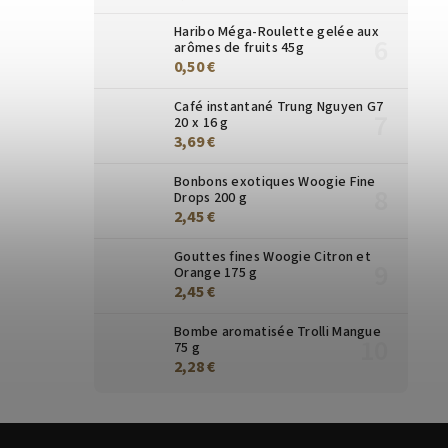
Rooibush Crème de fraise
Darjeeling PUTTABONG
Haribo Méga-Roulette gelée aux
250 g
Thé en vrac 250 g
arômes de fruits 45g
20,35 €
24,88 €
0,50 €
Café instantané Trung Nguyen G7
20 x 16 g
3,69 €
Bonbons exotiques Woogie Fine
Drops 200 g
2,45 €
Gouttes fines Woogie Citron et
Orange 175 g
2,45 €
Bombe aromatisée Trolli Mangue
75 g
2,28 €