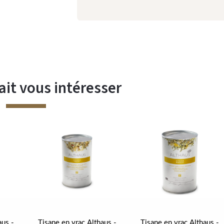
ait vous intéresser
aus -
Tisane en vrac Althaus -
Tisane en vrac Althaus -