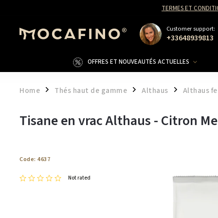
TERMES ET CONDITI
Customer support:
+33648939813
OFFRES ET NOUVEAUTÉS ACTUELLES
Home
Thés haut de gamme
Althaus
Althaus fe
/
/
/
Tisane en vrac Althaus - Citron M
Code:
4637
Not rated