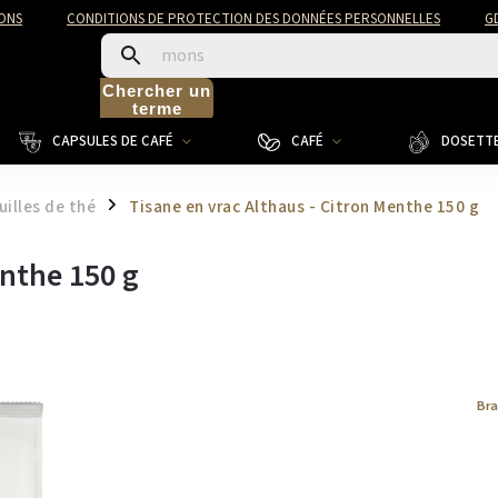
ONS
CONDITIONS DE PROTECTION DES DONNÉES PERSONNELLES
G
Chercher un
terme
CAPSULES DE CAFÉ
CAFÉ
DOSETTE
uilles de thé
Tisane en vrac Althaus - Citron Menthe 150 g
/
enthe 150 g
Br