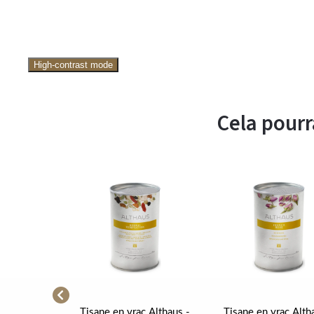
High-contrast mode
Cela pourr
rac Althaus
Tisane en vrac Althaus -
Tisane en vrac Alth