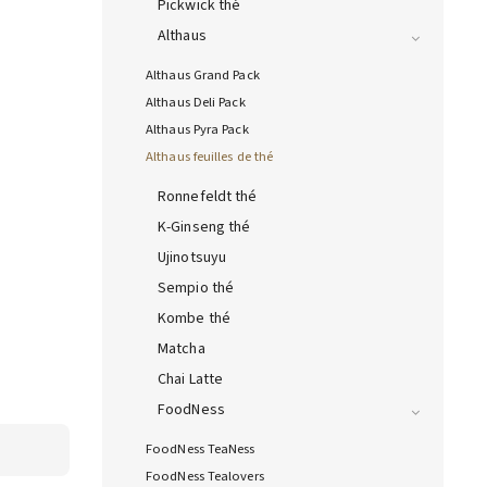
Pickwick thé
Althaus
Althaus Grand Pack
Althaus Deli Pack
Althaus Pyra Pack
Althaus feuilles de thé
Ronnefeldt thé
K-Ginseng thé
Ujinotsuyu
Sempio thé
Kombe thé
Matcha
Chai Latte
FoodNess
FoodNess TeaNess
FoodNess Tealovers