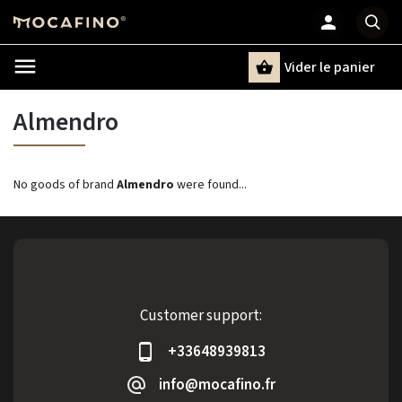
Vider le panier
Chercher
un terme
Almendro
No goods of brand
Almendro
were found...
Customer support:
+33648939813
info@mocafino.fr