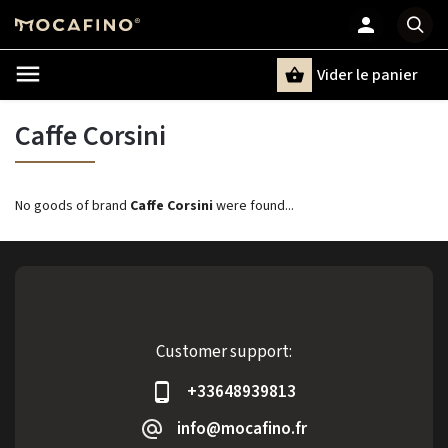
Vider le panier
Chercher
un terme
Caffe Corsini
No goods of brand
Caffe Corsini
were found...
Customer support:
+33648939813
info@mocafino.fr