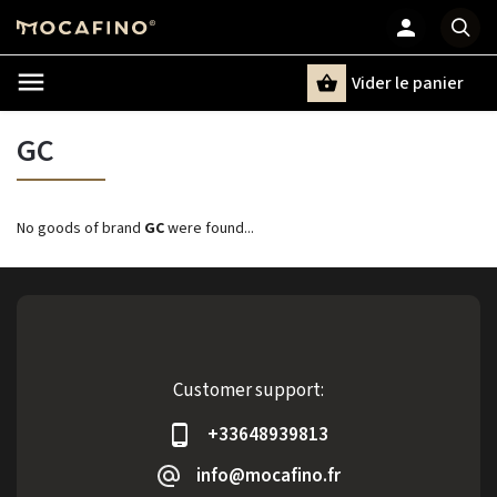
Vider le panier
Chercher
un terme
GC
No goods of brand
GC
were found...
Customer support:
+33648939813
info@mocafino.fr