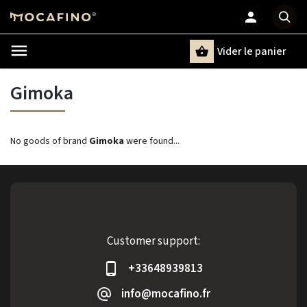
Vider le panier
Chercher
un terme
Gimoka
No goods of brand
Gimoka
were found...
Customer support:
+33648939813
info@mocafino.fr