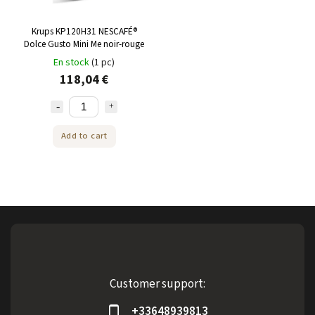
Krups KP120H31 NESCAFÉ®
Dolce Gusto Mini Me noir-rouge
En stock
(1 pc)
118,04 €
Add to cart
Customer support:
+33648939813