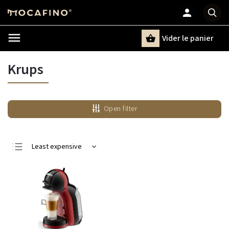
Vider le panier
Chercher
un terme
Krups
Open filter
Least expensive
Most expensive
Bestsellers
Alphabetically