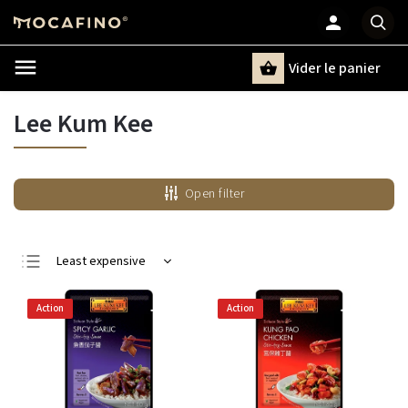
Vider le panier
Chercher
un terme
Lee Kum Kee
Open filter
Least expensive
Most expensive
Action
Action
Bestsellers
Alphabetically