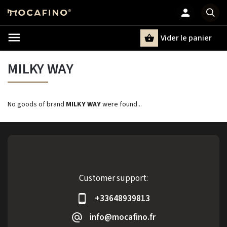
Vider le panier
Chercher
un terme
MILKY WAY
No goods of brand
MILKY WAY
were found...
Customer support:
+33648939813
info@mocafino.fr