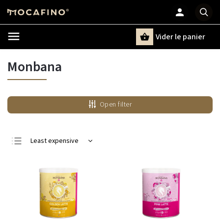
Vider le panier
Chercher
un terme
Monbana
Open filter
Least expensive
Most expensive
Bestsellers
Alphabetically