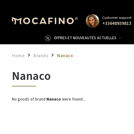
Customer support:
+33648939813
OFFRES ET NOUVEAUTÉS ACTUELLES
Home
Brands
Nanaco
/
/
Nanaco
No goods of brand
Nanaco
were found...