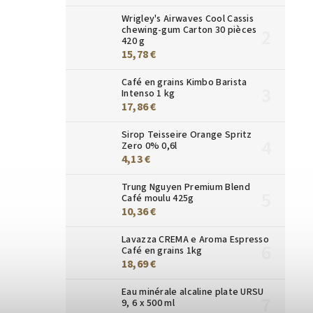
Wrigley's Airwaves Cool Cassis
chewing-gum Carton 30 pièces
420 g
15,78 €
Café en grains Kimbo Barista
Intenso 1 kg
17,86 €
Sirop Teisseire Orange Spritz
Zero 0% 0,6l
4,13 €
Trung Nguyen Premium Blend
Café moulu 425g
10,36 €
Lavazza CREMA e Aroma Espresso
Café en grains 1kg
18,69 €
Eau minérale alcaline plate URSU
9, 6 x 500 ml