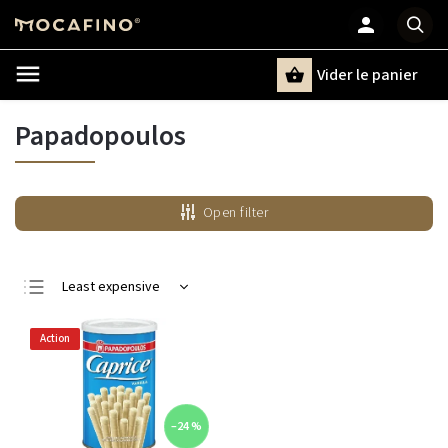
Vider le panier
Chercher
un terme
Papadopoulos
Open filter
Least expensive
Most expensive
Action
Bestsellers
Alphabetically
–24 %