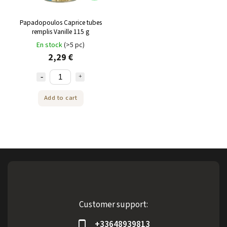
Papadopoulos Caprice tubes
remplis Vanille 115 g
En stock
(>5 pc)
2,29 €
Add to cart
Customer support:
+33648939813