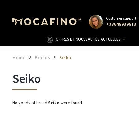
Customer support:
+33648939813
OFFRES ET NOUVEAUTÉS ACTUELLES
Home
Brands
Seiko
/
/
Seiko
No goods of brand
Seiko
were found...