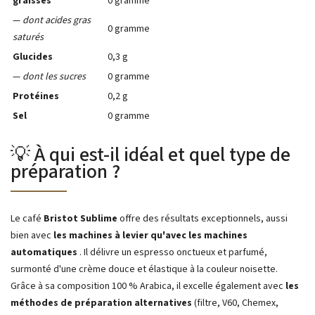
graisses
0 gramme
—
dont acides gras
0 gramme
saturés
Glucides
0,3 g
—
dont les sucres
0 gramme
Protéines
0,2 g
Sel
0 gramme
💡 À qui est-il idéal et quel type de
préparation ?
Le café
Bristot Sublime
offre des résultats exceptionnels, aussi
bien avec
les machines à levier qu'avec les machines
automatiques
. Il délivre un espresso onctueux et parfumé,
surmonté d'une crème douce et élastique à la couleur noisette.
Grâce à sa composition 100 % Arabica, il excelle également avec
les
méthodes de préparation alternatives
(filtre, V60, Chemex,