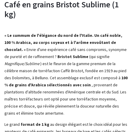
Café en grains Bristot Sublime (1
kg)
« Le summum de l'élégance du nord de l'Italie. Un café noble,
100 % Arabica, au corps soyeux et à l'arôme envoûtant de
chocolat. »
Envie d'une expérience café sans compromis, synonyme
de pureté et de raffinement ?
Bristot Sublime
(qui signifie
Magnifique/Sublime
) est le fleuron de la gamme premium de la
célèbre maison de torréfaction Caffè Bristot, fondée en 1919 au pied
des Dolomites, à Belluno. Cet assemblage exclusif est composé à
100
% de grains d'Arabica sélectionnés avec soin
, provenant de
plantations d'altitude renommées d'Amérique centrale et du Sud. Les
maîtres torréfacteurs ont opté pour une torréfaction moyenne,
précise et douce, qui révèle pleinement la douceur naturelle des
grains et élimine toute amertume.
Le grand
format de 1 kg
au design élégant est le choix idéal pour les
amateurs de café exigeants, les bureaux de luxe et les cafés sélects