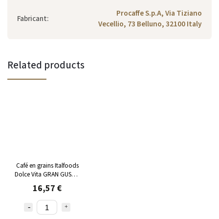
Procaffe S.p.A, Via Tiziano
Fabricant
:
Vecellio, 73 Belluno, 32100 Italy
Related products
Café en grains Italfoods
Dolce Vita GRAN GUSTO
1kg
16,57 €