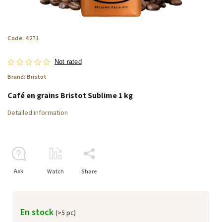
Code:
4271
Not rated
Brand:
Bristot
Café en grains Bristot Sublime 1 kg
Detailed information
Ask
Watch
Share
En stock
(>5 pc)