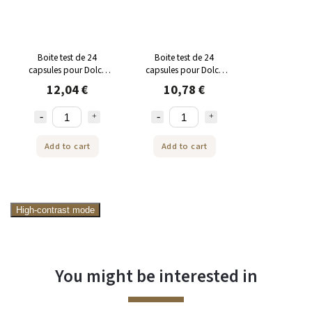
Boite test de 24
Boite test de 24
capsules pour Dolce
capsules pour Dolce
Gusto® Thé & Chocolat
Gusto® Dolce Vita de
12,04 €
10,78 €
de NEJKAFE
NEJKAFE
Add to cart
Add to cart
High-contrast mode
You might be interested in