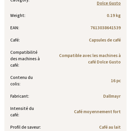
Dolce Gusto
Weight
:
0.19 kg
EAN
:
7613038641539
Café
:
Capsules de café
Compatibilité
Compatible avec les machines à
des machines à
café Dolce Gusto
café
:
Contenu du
16 pc
colis
:
Fabricant
:
Dallmayr
Intensité du
Café moyennement fort
café
:
Profil de saveur
:
Café au lait