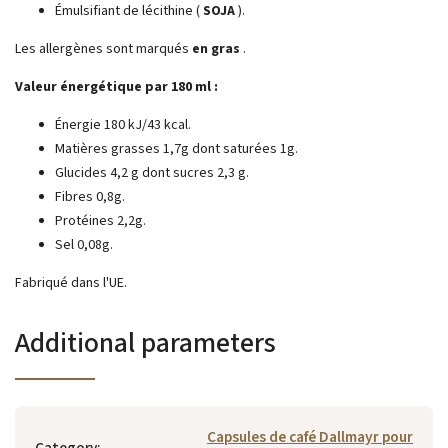
Émulsifiant de lécithine (
SOJA
).
Les allergènes sont marqués
en gras
.
Valeur énergétique par 180 ml :
Énergie 180 kJ/43 kcal.
Matières grasses 1,7g dont saturées 1g.
Glucides 4,2 g dont sucres 2,3 g.
Fibres 0,8g.
Protéines 2,2g.
Sel 0,08g.
Fabriqué dans l'UE.
Additional parameters
Capsules de café Dallmayr pour
Category
: