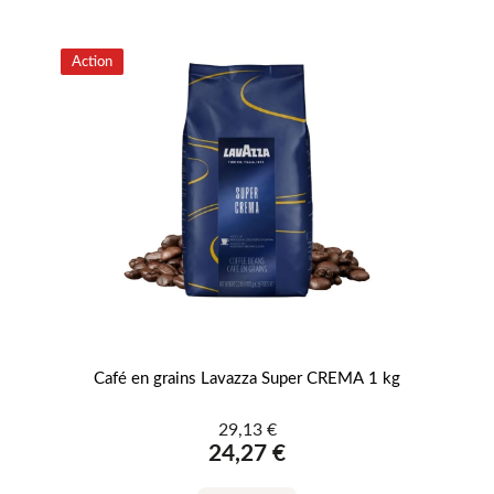
Action
Café en grains Lavazza Super CREMA 1 kg
Fe
29,13 €
24,27 €