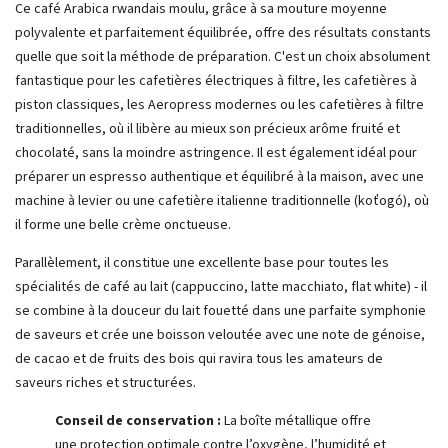
Ce café Arabica rwandais moulu, grâce à sa mouture moyenne
polyvalente et parfaitement équilibrée, offre des résultats constants
quelle que soit la méthode de préparation. C'est un choix absolument
fantastique pour les cafetières électriques à filtre, les cafetières à
piston classiques, les Aeropress modernes ou les cafetières à filtre
traditionnelles, où il libère au mieux son précieux arôme fruité et
chocolaté, sans la moindre astringence. Il est également idéal pour
préparer un espresso authentique et équilibré à la maison, avec une
machine à levier ou une cafetière italienne traditionnelle (koťogó), où
il forme une belle crème onctueuse.
Parallèlement, il constitue une excellente base pour toutes les
spécialités de café au lait (cappuccino, latte macchiato, flat white) - il
se combine à la douceur du lait fouetté dans une parfaite symphonie
de saveurs et crée une boisson veloutée avec une note de génoise,
de cacao et de fruits des bois qui ravira tous les amateurs de
saveurs riches et structurées.
Conseil de conservation :
La boîte métallique offre
une protection optimale contre l’oxygène, l’humidité et