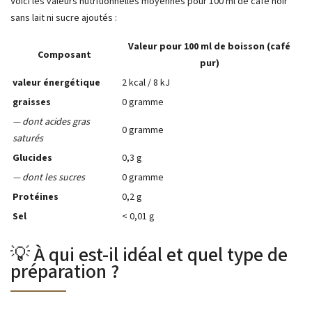
Voici les valeurs nutritionnelles moyennes pour 100 ml de café noir
sans lait ni sucre ajoutés :
Valeur pour 100 ml de boisson (café
Composant
pur)
valeur énergétique
2 kcal / 8 kJ
graisses
0 gramme
— dont acides gras
0 gramme
saturés
Glucides
0,3 g
— dont les sucres
0 gramme
Protéines
0,2 g
Sel
< 0,01 g
💡 À qui est-il idéal et quel type de
préparation ?