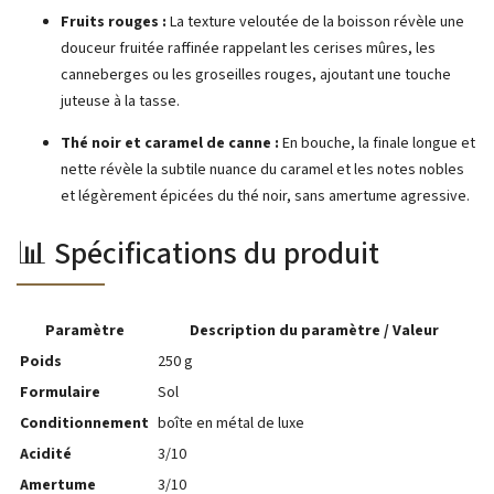
Fruits rouges :
La texture veloutée de la boisson révèle une
douceur fruitée raffinée rappelant les cerises mûres, les
canneberges ou les groseilles rouges, ajoutant une touche
juteuse à la tasse.
Thé noir et caramel de canne :
En bouche, la finale longue et
nette révèle la subtile nuance du caramel et les notes nobles
et légèrement épicées du thé noir, sans amertume agressive.
📊 Spécifications du produit
Paramètre
Description du paramètre / Valeur
Poids
250 g
Formulaire
Sol
Conditionnement
boîte en métal de luxe
Acidité
3/10
Amertume
3/10