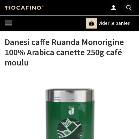
Vider le panier
Chercher
un terme
Danesi caffe Ruanda Monorigine
100% Arabica canette 250g café
moulu