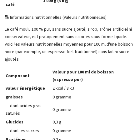
3 000 g (3 kg)
café
🔢 Informations nutritionnelles (Valeurs nutritionnelles)
Le café moulu 100 % pur, sans sucre ajouté, sirop, arôme artificiel ni
conservateur, est pratiquement sans calories sous forme liquide.
Voici les valeurs nutritionnelles moyennes pour 100 ml d'une boisson
noire (par exemple, un espresso fort traditionnel) sans lait ni sucre
ajoutés :
Valeur pour 100 ml de boisson
Composant
(espresso pur)
valeur énergétique
2 kcal / 8 kJ
graisses
0 gramme
— dont acides gras
0 gramme
saturés
Glucides
0,3 g
— dont les sucres
0 gramme
Protéines
0,2 g