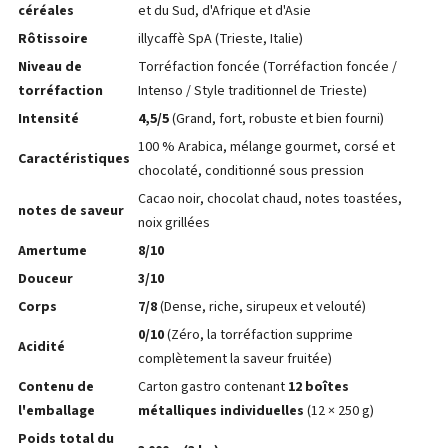
céréales
et du Sud, d'Afrique et d'Asie
Rôtissoire
illycaffè SpA (Trieste, Italie)
Niveau de
Torréfaction foncée (Torréfaction foncée /
torréfaction
Intenso / Style traditionnel de Trieste)
Intensité
4,5/5
(Grand, fort, robuste et bien fourni)
100 % Arabica, mélange gourmet, corsé et
Caractéristiques
chocolaté, conditionné sous pression
Cacao noir, chocolat chaud, notes toastées,
notes de saveur
noix grillées
Amertume
8/10
Douceur
3/10
Corps
7/8
(Dense, riche, sirupeux et velouté)
0/10
(Zéro, la torréfaction supprime
Acidité
complètement la saveur fruitée)
Contenu de
Carton gastro contenant
12 boîtes
l'emballage
métalliques individuelles
(12 × 250 g)
Poids total du