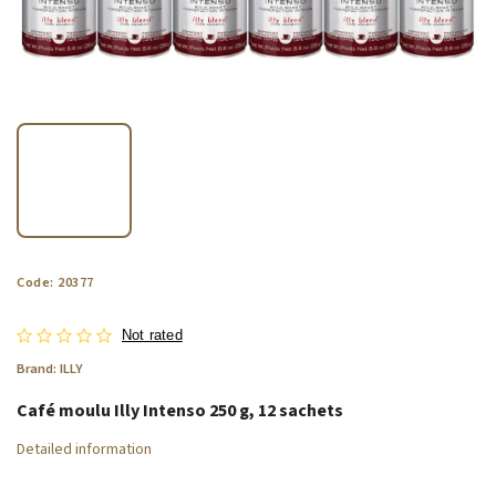
Code:
20377
Not rated
Brand:
ILLY
Café moulu Illy Intenso 250 g, 12 sachets
Detailed information