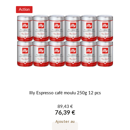
Action
esso
Illy Espresso café moulu 250g 12 pcs
Il
89,43 €
76,39 €
Ajouter au