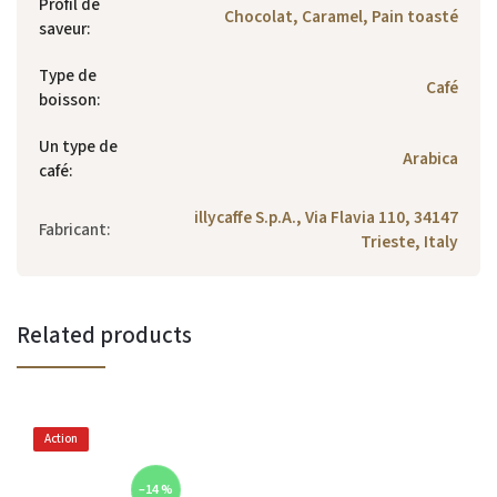
Profil de
Chocolat, Caramel, Pain toasté
saveur
:
Type de
Café
boisson
:
Un type de
Arabica
café
:
illycaffe S.p.A., Via Flavia 110, 34147
Fabricant
:
Trieste, Italy
Related products
Action
–14 %