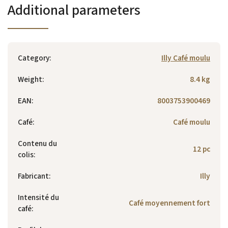
Additional parameters
Category
:
Illy Café moulu
Weight
:
8.4 kg
EAN
:
8003753900469
Café
:
Café moulu
Contenu du
12 pc
colis
:
Fabricant
:
Illy
Intensité du
Café moyennement fort
café
: